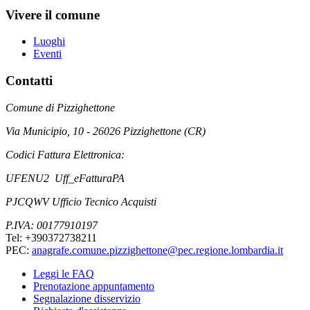
Vivere il comune
Luoghi
Eventi
Contatti
Comune di Pizzighettone
Via Municipio, 10 - 26026 Pizzighettone (CR)
Codici Fattura Elettronica:
UFENU2 Uff_eFatturaPA
PJCQWV Ufficio Tecnico Acquisti
P.IVA: 00177910197
Tel: +390372738211
PEC:
anagrafe.comune.pizzighettone@pec.regione.lombardia.it
Leggi le FAQ
Prenotazione appuntamento
Segnalazione disservizio