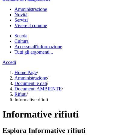
Amministrazione
Novità
Servizi
Vivere il comune
Scuola
Cultura
Accesso all'informazione
Tutti gli argomenti...
Accedi
Home Page
/
Amministrazione
/
Documenti e dati
/
Documenti AMBIENTE
/
Rifiuti
/
Informative rifiuti
Informative rifiuti
Esplora Informative rifiuti