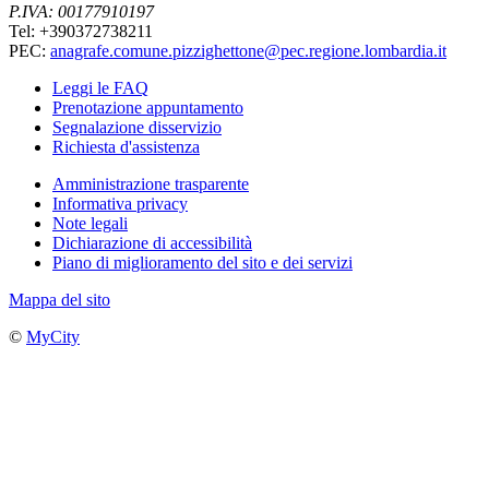
P.IVA: 00177910197
Tel: +390372738211
PEC:
anagrafe.comune.pizzighettone@pec.regione.lombardia.it
Leggi le FAQ
Prenotazione appuntamento
Segnalazione disservizio
Richiesta d'assistenza
Amministrazione trasparente
Informativa privacy
Note legali
Dichiarazione di accessibilità
Piano di miglioramento del sito e dei servizi
Mappa del sito
©
MyCity