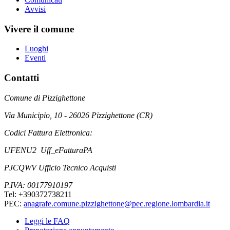
Avvisi
Vivere il comune
Luoghi
Eventi
Contatti
Comune di Pizzighettone
Via Municipio, 10 - 26026 Pizzighettone (CR)
Codici Fattura Elettronica:
UFENU2 Uff_eFatturaPA
PJCQWV Ufficio Tecnico Acquisti
P.IVA: 00177910197
Tel: +390372738211
PEC:
anagrafe.comune.pizzighettone@pec.regione.lombardia.it
Leggi le FAQ