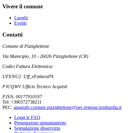
Vivere il comune
Luoghi
Eventi
Contatti
Comune di Pizzighettone
Via Municipio, 10 - 26026 Pizzighettone (CR)
Codici Fattura Elettronica:
UFENU2 Uff_eFatturaPA
PJCQWV Ufficio Tecnico Acquisti
P.IVA: 00177910197
Tel: +390372738211
PEC:
anagrafe.comune.pizzighettone@pec.regione.lombardia.it
Leggi le FAQ
Prenotazione appuntamento
Segnalazione disservizio