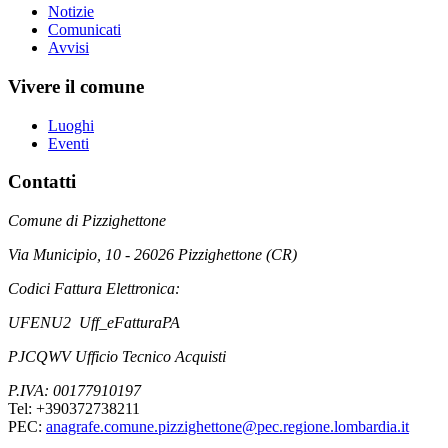
Notizie
Comunicati
Avvisi
Vivere il comune
Luoghi
Eventi
Contatti
Comune di Pizzighettone
Via Municipio, 10 - 26026 Pizzighettone (CR)
Codici Fattura Elettronica:
UFENU2 Uff_eFatturaPA
PJCQWV Ufficio Tecnico Acquisti
P.IVA: 00177910197
Tel: +390372738211
PEC:
anagrafe.comune.pizzighettone@pec.regione.lombardia.it