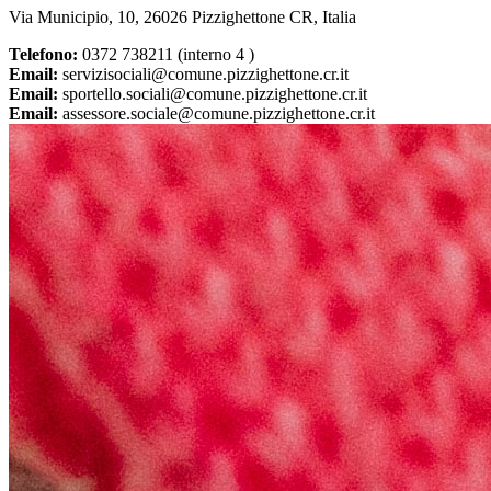
Via Municipio, 10, 26026 Pizzighettone CR, Italia
Telefono:
0372 738211 (interno 4 )
Email:
servizisociali@comune.pizzighettone.cr.it
Email:
sportello.sociali@comune.pizzighettone.cr.it
Email:
assessore.sociale@comune.pizzighettone.cr.it