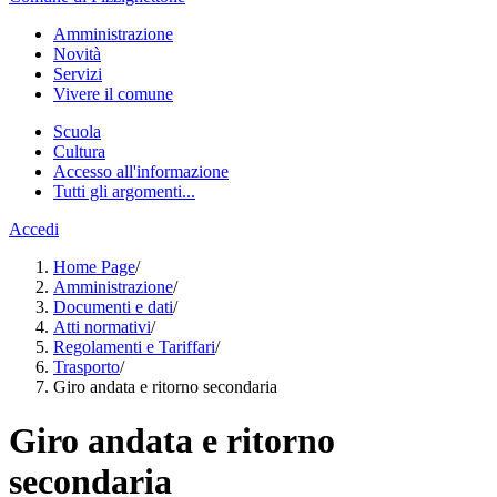
Amministrazione
Novità
Servizi
Vivere il comune
Scuola
Cultura
Accesso all'informazione
Tutti gli argomenti...
Accedi
Home Page
/
Amministrazione
/
Documenti e dati
/
Atti normativi
/
Regolamenti e Tariffari
/
Trasporto
/
Giro andata e ritorno secondaria
Giro andata e ritorno
secondaria