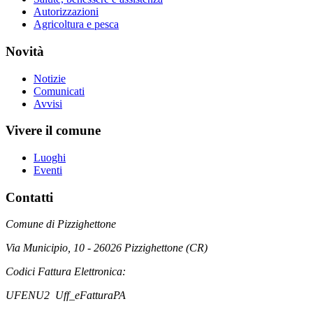
Autorizzazioni
Agricoltura e pesca
Novità
Notizie
Comunicati
Avvisi
Vivere il comune
Luoghi
Eventi
Contatti
Comune di Pizzighettone
Via Municipio, 10 - 26026 Pizzighettone (CR)
Codici Fattura Elettronica:
UFENU2 Uff_eFatturaPA