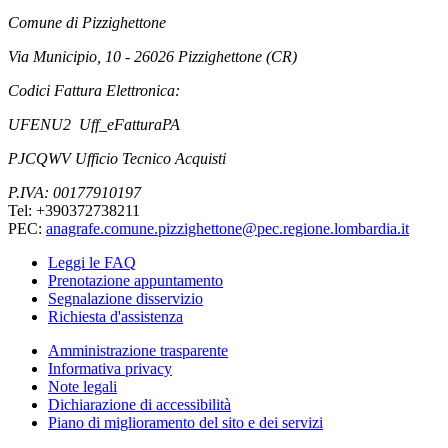
Comune di Pizzighettone
Via Municipio, 10 - 26026 Pizzighettone (CR)
Codici Fattura Elettronica:
UFENU2 Uff_eFatturaPA
PJCQWV Ufficio Tecnico Acquisti
P.IVA: 00177910197
Tel: +390372738211
PEC:
anagrafe.comune.pizzighettone@pec.regione.lombardia.it
Leggi le FAQ
Prenotazione appuntamento
Segnalazione disservizio
Richiesta d'assistenza
Amministrazione trasparente
Informativa privacy
Note legali
Dichiarazione di accessibilità
Piano di miglioramento del sito e dei servizi