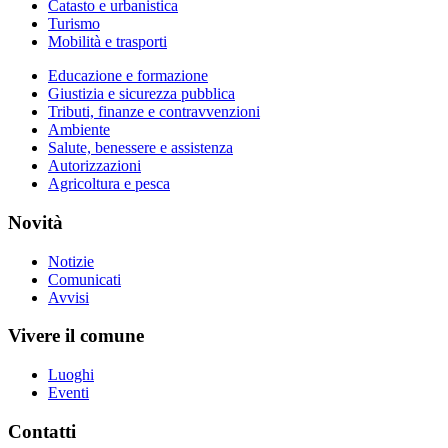
Catasto e urbanistica
Turismo
Mobilità e trasporti
Educazione e formazione
Giustizia e sicurezza pubblica
Tributi, finanze e contravvenzioni
Ambiente
Salute, benessere e assistenza
Autorizzazioni
Agricoltura e pesca
Novità
Notizie
Comunicati
Avvisi
Vivere il comune
Luoghi
Eventi
Contatti