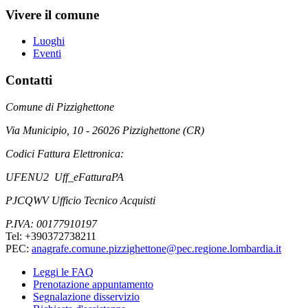
Vivere il comune
Luoghi
Eventi
Contatti
Comune di Pizzighettone
Via Municipio, 10 - 26026 Pizzighettone (CR)
Codici Fattura Elettronica:
UFENU2 Uff_eFatturaPA
PJCQWV Ufficio Tecnico Acquisti
P.IVA: 00177910197
Tel: +390372738211
PEC:
anagrafe.comune.pizzighettone@pec.regione.lombardia.it
Leggi le FAQ
Prenotazione appuntamento
Segnalazione disservizio