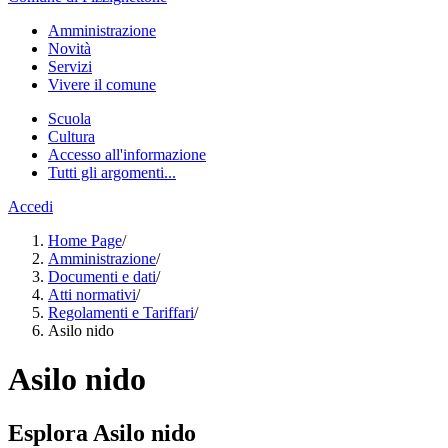
Amministrazione
Novità
Servizi
Vivere il comune
Scuola
Cultura
Accesso all'informazione
Tutti gli argomenti...
Accedi
Home Page
/
Amministrazione
/
Documenti e dati
/
Atti normativi
/
Regolamenti e Tariffari
/
Asilo nido
Asilo nido
Esplora Asilo nido