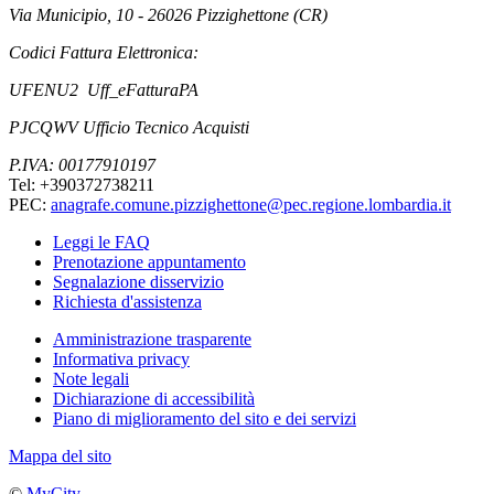
Via Municipio, 10 - 26026 Pizzighettone (CR)
Codici Fattura Elettronica:
UFENU2 Uff_eFatturaPA
PJCQWV Ufficio Tecnico Acquisti
P.IVA: 00177910197
Tel: +390372738211
PEC:
anagrafe.comune.pizzighettone@pec.regione.lombardia.it
Leggi le FAQ
Prenotazione appuntamento
Segnalazione disservizio
Richiesta d'assistenza
Amministrazione trasparente
Informativa privacy
Note legali
Dichiarazione di accessibilità
Piano di miglioramento del sito e dei servizi
Mappa del sito
©
MyCity