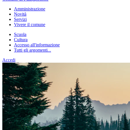
Amministrazione
Novità
Servizi
Vivere il comune
Scuola
Cultura
Accesso all'informazione
Tutti gli argomenti...
Accedi